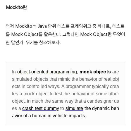
Mockito란
먼저 Mockito는 Java 단위 테스트 프레임워크 중 하나로, 테스트
를 Mock Object를 활용한다. 그렇다면 Mock Object란 무엇이
란 말인가. 위키를 참조해보자.
mock objects
In
object-oriented programming
,
are
simulated objects that mimic the behavior of real obj
ects in controlled ways. A programmer typically crea
tes a mock object to test the behavior of some other
object, in much the same way that a car designer us
es a
crash test dummy
to
simulate
the dynamic beh
avior of a human in vehicle impacts.