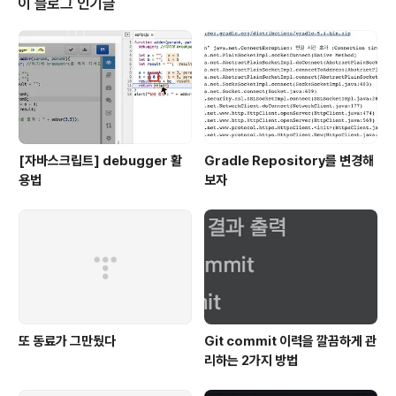
이 블로그 인기글
즉, a가 먼저온다. compareFunction(a, b)이 0을 반환
하면 a와 b의 순서를 변경하지 않는다. compareFuncti
on(a, b)이 0보다 큰 경우, b를 a보다 낮은 색인으로 정렬
한다. 즉, ..
[자바스크립트] debugger 활
Gradle Repository를 변경해
용법
보자
또 동료가 그만뒀다
Git commit 이력을 깔끔하게 관
리하는 2가지 방법