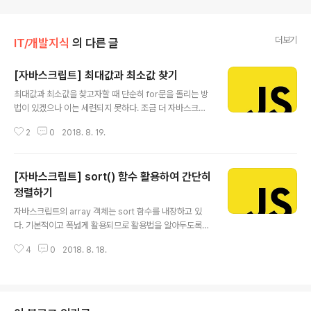
더보기
IT/개발지식
의 다른 글
[자바스크립트] 최대값과 최소값 찾기
글 내용
최대값과 최소값을 찾고자할 때 단순히 for문을 돌리는 방
법이 있겠으나 이는 세련되지 못하다. 조금 더 자바스크립
트스러운 방법을 알아보자. ❙ Math 객체 이용 기본 내장
2
0
2018. 8. 19.
객체인 Math 객체를 이용해보자. 이 객체는 절대값을 반환
해주는 Math.abs, 난수를 발생시키는 Math.random 등
수학 기능과 관련된 다양한 메소드를 제공한다. 또한 Mat
[자바스크립트] sort() 함수 활용하여 간단히
h.max, Math,min 메소드를 통해 최대값, 최소값을 구할
수 있다. 예제를 보자. var numbers = [ 19, 1, 3, 37, 8
정렬하기
글 내용
]; Math.max.apply(null, numbers); // 37 Math.min.
자바스크립트의 array 객체는 sort 함수를 내장하고 있
apply(null, numbers); // 1 갑자기 apply 메소드가 사
다. 기본적이고 폭넓게 활용되므로 활용법을 알아두도록
용됐다. 짧게 설명하자면 apply 메소드..
하자. Array.prototype.sort(compareFunction(a,
4
0
2018. 8. 18.
b)) 인자로 받는 함수는 직접적으로 정렬 순서를 결정하는
데 사용되는 함수이다. 이를 생략하면 유니코드 순으로 정
렬된다. compare function을 넣어준다면, 다음과 같은
원리로 정렬 순서가 결정된다. compareFunction(a, b)
이 0보다 작은 경우 a를 b보다 낮은 색인으로 정렬한다.