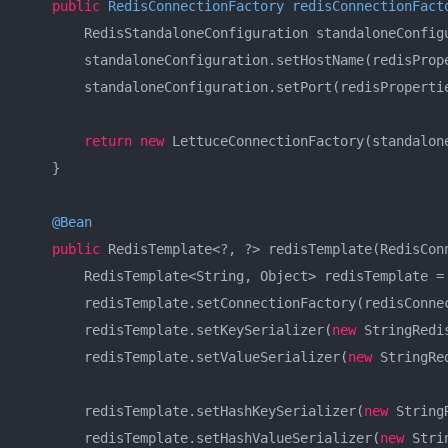
public
 RedisConnectionFactory 
redisConnectionFact
        RedisStandaloneConfiguration standaloneConfig
        standaloneConfiguration.setHostName(redisPrope
        standaloneConfiguration.setPort(redisPropertie
return
new
 LettuceConnectionFactory(standalone
    }

@Bean
public
 RedisTemplate<?, ?> redisTemplate(RedisConn
        RedisTemplate<String, Object> redisTemplate =
        redisTemplate.setConnectionFactory(redisConnec
        redisTemplate.setKeySerializer(
new
 StringRedi
        redisTemplate.setValueSerializer(
new
 StringRe
        redisTemplate.setHashKeySerializer(
new
 String
        redisTemplate.setHashValueSerializer(
new
 Stri