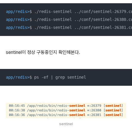
app/redis>
$ ./redis-sentinel ../conf/sentinel-26379.c
app/redis>
$ ./redis-sentinel ../conf/sentinel-26380.c
app/redis>
$ ./redis-sentinel ../conf/sentinel-26381.c
sentinel이 정상 구동중인지 확인해본다.
app/redis>
$ ps -ef | grep sentinel
sentinel