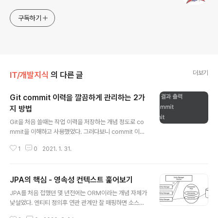
구독하기
더보기
IT/개발지식
의 다른 글
Git commit 이력을 깔끔하게 관리하는 2가
지 방법
글 내용
Git을 처음 쓸때는 작업 이력을 저장하는 개념 정도로 co
mmit을 이해하고 사용했었다. 그러다보니 commit 이력
이 지저분해졌고, 다른 개발자들이 내 코드를 commit 단
1
0
2021. 1. 31.
위로 리뷰하기 어려웠다. 또한 commit 단위로 수정 이력
을 추적하는 것도 불가능해져 비로소 commit을 깔끔하게
관리하는데 공을 들이기 시작했다. 내가 주로 활용하는 방
JPA의 핵심 - 영속성 컨텍스트 훑어보기
법은 2가지가 있다. 1. git stash 현재 작업중인 파일의 sn
글 내용
apshot을 스테이징 영역에 잠시 보관해두는 명령이다. 개
JPA를 처음 접했던 몇 년전에는 ORM이라는 개념 자체가
인적으로는 현재 브랜치의 작업이 완료되지 않은 상태에서
낯설었다. 엔티티 정의후 연관 관계만 잘 매핑하면 소스에
잠시 저장하고 다른 브랜치로 넘어가야 하는 상황에 주로
직접 쿼리를 쓸 일이 현저히 줄어들어 그것만으로도 훌륭