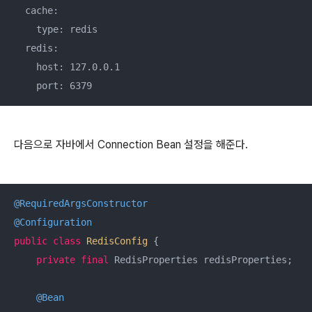
  cache:

    type: redis

  redis:

    host: 127.0.0.1

    port: 6379
다음으로 자바에서 Connection Bean 설정을 해준다.
@RequiredArgsConstructor
@Configuration
public
class
RedisConfig
{

private
final
 RedisProperties redisProperties;

@Bean