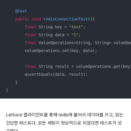
@Test
public
void
redisConnectionTest
()
{

final
 String key = 
"test"
;

final
 String data = 
"1"
;

final
 ValueOperations<String, String> valueOpe
        valueOperations.set(key, data);

final
 String result = valueOperations.get(key)
        assertEquals(data, result);

    }

}
Lettuce 클라이언트를 통해 redis에 붙어서 데이터를 쓰고, 읽는
간단한 테스트다. 모든 세팅이 정상적으로 되었다면 테스트가 성