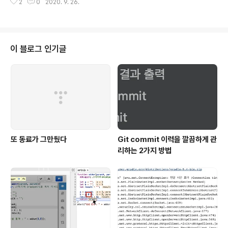
쓴다. 처음에는 이 명령어를 사용하면서도 혹시나 스테이
2
0
2020. 9. 26.
하다고 생각했는데, 알고보니 주인공은 영속성 컨텍스트였
징 영역이 날아가버리지는 않을지 불안하기도 했지만 다행
다. 그만큼 영속성 컨텍스트는 JPA를 사용한다고 하면 반
히 아직까지 그..
드시 알아야하기 때문에 핵심 개념을 중심으로 정리해보았
다. Entity Manager 엔티티는 말그대로 엔티티의 CRUD
에 관여하며 엔티티와 관련된 모든 일을 처리한다. 자바 O
이 블로그 인기글
RM 표준 JPA 프로그래밍이라는 책에서 김영한님은 엔티
티 매니저를 가상의 데이터베이스로 생각하자고 하셨다.
실제 DB에 쿼리가 날아가기 전에, 엔티티와 관련된 모든
생성, 조회, 수정, 제거 작업은 엔티티 매니저를 거치게 된
다. 스프링에 익숙하신 분이라..
또 동료가 그만뒀다
Git commit 이력을 깔끔하게 관
리하는 2가지 방법