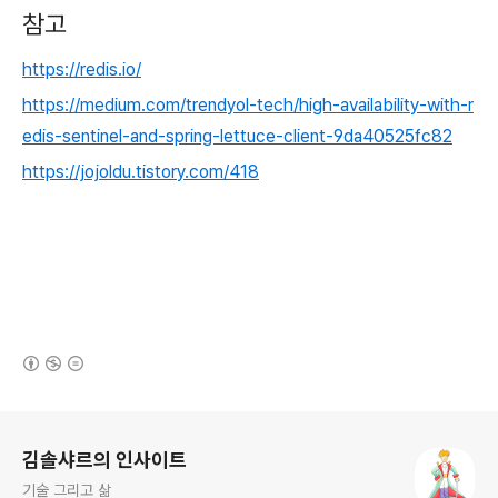
참고
https://redis.io/
https://medium.com/trendyol-tech/high-availability-with-r
edis-sentinel-and-spring-lettuce-client-9da40525fc82
https://jojoldu.tistory.com/418
(새창열림)
로그 정보
김솔샤르의 인사이트
기술 그리고 삶