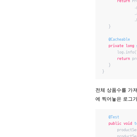
return
 Pr
                .
                .
                .
    }

@Cacheable
private
long
        log.info(
return
 pr
    }

 }
전체 상품수를 가져
에 찍어놓은 로그가
@Test
public
void
t
        productSe
        productSe