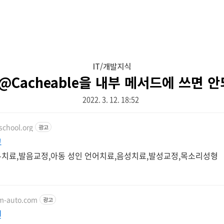
IT/개발지식
g @Cacheable을 내부 메서드에 쓰면 
2022. 3. 12. 18:52
school.org
광고
교
사-치료,발음교정,아동 성인 언어치료,음성치료,발성교정,목소리성형
im-auto.com
광고
션