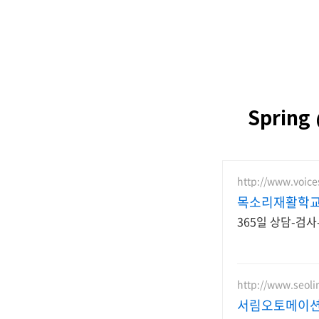
Sprin
http://www.voice
목소리재활학
365일 상담-검
http://www.seol
서림오토메이