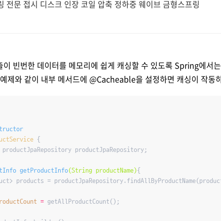
 전문 접시 디스크 인장 코일 압축 정하중 웨이브 금형스프링
이 빈번한 데이터를 메모리에 쉽게 캐싱할 수 있도록 Spring에서는 @
 예제와 같이 내부 메서드에 @Cacheable을 설정하면 캐싱이 작동
tructor
uctService
{	

 productJpaRepository productJpaRepository;

tInfo 
getProductInfo
(String productName)
{

uct> products = productJpaRepository.findAllByProductName(product
roductCount
=
 getAllProductCount();
