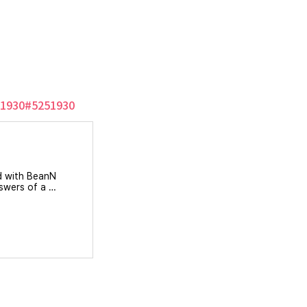
251930#5251930
ed with BeanN
swers of a qu
 using Sprin