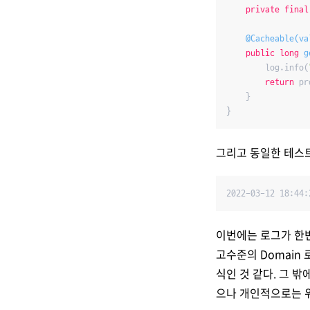
private
final
@Cacheable(va
public
long
g
        log.info(
return
 pr
    }

}
그리고 동일한 테스
2022-03-12 18:44:
이번에는 로그가 한번
고수준의 Domain
식인 것 같다. 그 밖
으나 개인적으로는 위