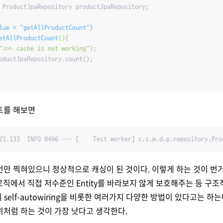
 ProductJpaRepository productJpaRepository;

lue = "getAllProductCount")
etAllProductCount
()
{

">>> cache is not working"
);

oductJpaRepository.count();

트를 해보면
21.133  INFO 8496 --- [    Test worker] c.s.m.d.p.repository.Pro
만 찍혀있으니 정상적으로 캐싱이 된 것이다. 이렇게 하는 것이 번
 로직에서 직접 저수준인 Entity를 바라보지 않게 보호해주는 등 구조
에 self-autowiring을 비롯한 여러가지 다양한 방법이 있다고는 하
처럼 하는 것이 가장 낫다고 생각한다.