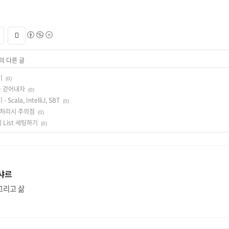
의 다른 글
기
(0)
을 걷어내자
(0)
cala, IntelliJ, SBT
(0)
ing 처리시 주의점
(0)
에 List 세팅하기
(0)
샤르
그리고 삶