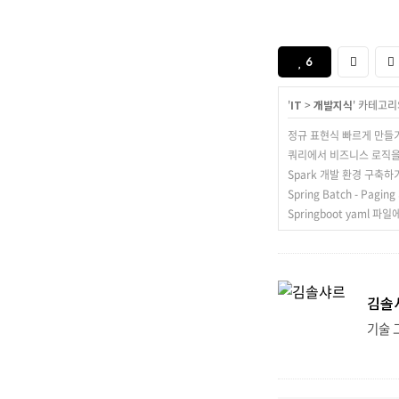
6
'
IT
>
개발지식
' 카테고리
정규 표현식 빠르게 만들
쿼리에서 비즈니스 로직
Spark 개발 환경 구축하기 - S
Spring Batch - Pag
Springboot yaml 파일
김솔
기술 