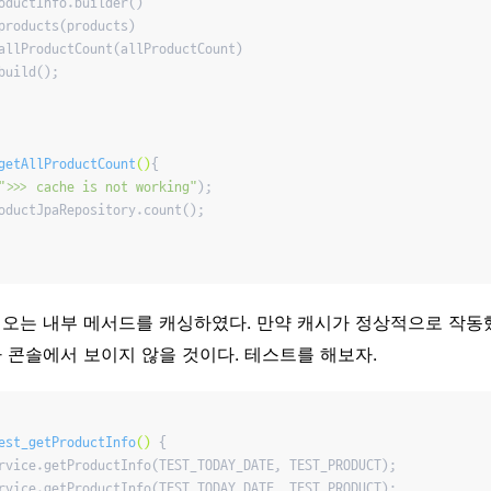
oductInfo.builder()

products(products)

allProductCount(allProductCount)

build();

getAllProductCount
()
{

">>> cache is not working"
);

oductJpaRepository.count();

오는 내부 메서드를 캐싱하였다. 만약 캐시가 정상적으로 작동
 콘솔에서 보이지 않을 것이다. 테스트를 해보자.
est_getProductInfo
()
{

rvice.getProductInfo(TEST_TODAY_DATE, TEST_PRODUCT);

rvice.getProductInfo(TEST_TODAY_DATE, TEST_PRODUCT);
