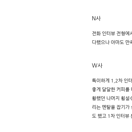
N사
전화 인터뷰 전형에서
다했으나 아마도 만
W사
특이하게 1,2차 인
좋게 달달한 커피를 마
황했던 나머지 횡설
리는 멘탈을 잡기가
도 했고 1차 인터뷰