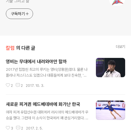
기술 그리고 삶
구독하기
더보기
칼럼
의 다른 글
영비는 무대에서 내려와야만 할까
글 내용
2017년 힙합씬 최고의 루키는 영비(양홍원)였다. 물론 나
플라나 저스디스도 있겠으나 대중들에게 보다 친숙한, '카
메라 힙합'으로 범위를 한정해보면 그렇다. 영비에 대해서
2
2
2017. 10. 3.
는 할 말이 많은 사람들이 있을 것이다. 그의 유투브 영상을
보더라도 댓글이 찬반으로 나뉘어져 첨예하게 대립하고 있
다. 뭐, 학교 폭력의 주범인 영비는 TV 출연을 삼가야한다
새로운 피겨퀸 메드베데바에 화가난 한국
는 쪽이 조금 더 득세하는 것 같기는 하지만 말이다. 그런
글 내용
데, 만약 영비가 과거에 학교 폭력의 주범이었다는 주장이
여자 피겨 유럽선수권 대회에서 러시아의 메드베데바가 우
사실이라면, 그는 무대에서 내려와야만 할까? 답이 당연한
승을 했다. 그런데 이 소식이 한국에서 꽤 관심거리였다. 왜
질문같지만 내 생각에는 그리 간단한 문제만은 아니다. 지
냐면 메드베데바가 바로 김연아의 기록을 깨버렸기 때문이
금 나는 영비를 옹호할 의도도 없을 뿐더러 그러고 싶지도
3
2
2017. 2. 5.
다. 그렇다. 김연아의 '기록'을 깨버렸다. 나는 솔직히 큰 감