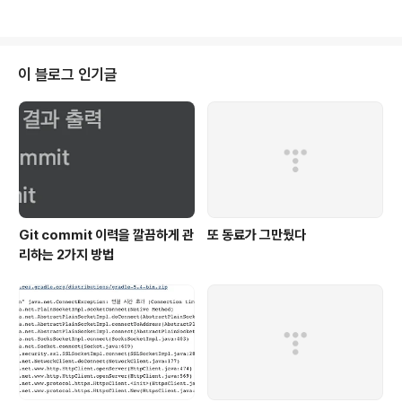
않지만, 영비가 음악을 그만 두어야만한다는 의견에는 쉽
흥은 없었는데, 기사 댓글란을 보니 네티즌들은 그게 아니
게 동의할 수가 없다. 영비가 ..
었나보다. 주류 반응들만 놓고보자면 기본적으로 그들은
메드베데바의 기록이나 경기력을 인정할 수 없다는 것이었
으며 메드베데바가 비리 혹은 부정행위를 저질렀다는 것이
이 블로그 인기글
거의 기정 사실인것처럼 보였다. http://star.ohmynew
s.com/ 이해하기 어렵다. 메드베데바 정말 불합리한 수단
을 사용했다거나 혜택을 받아 경쟁하는 다른 선수들에게
피해를 주지도 않았는데 말이다. 그녀 또한 재능이 넘치며
열심히 노력한 선수이다. 그런..
Git commit 이력을 깔끔하게 관
또 동료가 그만뒀다
리하는 2가지 방법